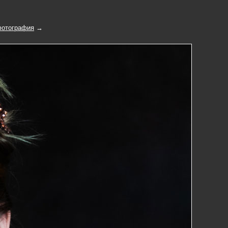
отография
→