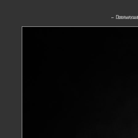
←
Предыдуща