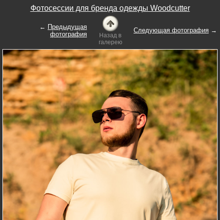
Фотосессии для бренда одежды Woodcutter
←
Предыдущая
Следующая фотография
→
фотография
Назад в
галерею