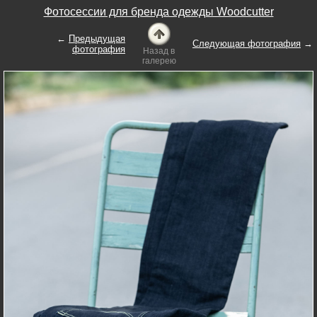
Фотосессии для бренда одежды Woodcutter
←
Предыдущая
Следующая фотография
→
фотография
Назад в
галерею