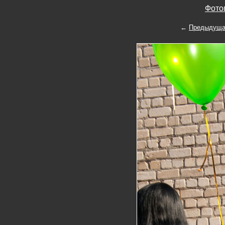
Фото
←
Предыдуща