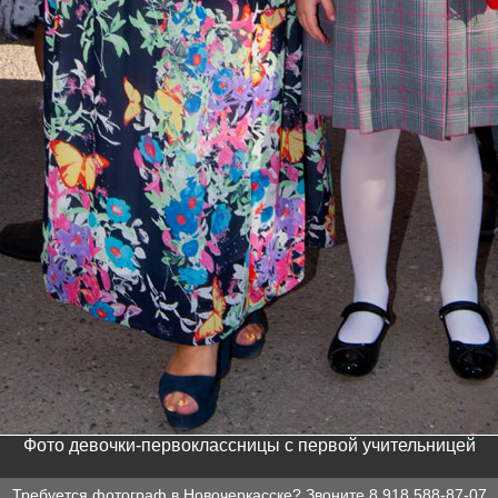
Фото девочки-первоклассницы с первой учительницей
Требуется
фотограф в Новочеркасске
? Звоните
8 918 588-87-07