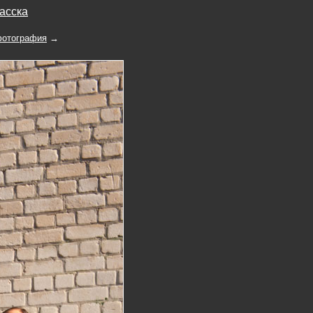
асска
отография
→