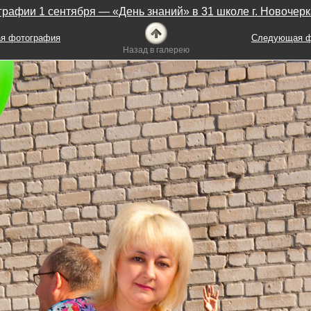
графии 1 сентября — «День знаний» в 31 школе г. Новочерк
я фотография
Следующая ф
Назад в галерею