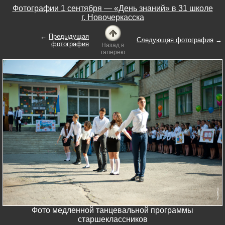
Фотографии 1 сентября — «День знаний» в 31 школе
г. Новочеркасска
←
Предыдущая
Следующая фотография
→
фотография
Назад в
галерею
Фото медленной танцевальной программы
старшеклассников