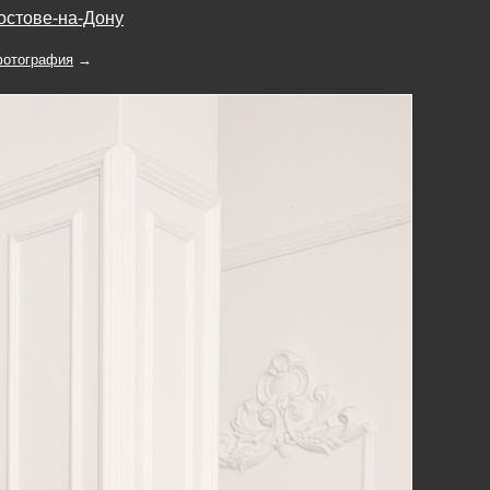
остове-на-Дону
отография
→