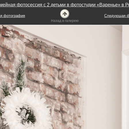
мейная фотосессия с 2 детьми в фотостудии «Варенье» в Р
я фотография
Следующая ф
Назад в галерею