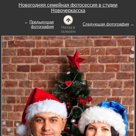
Новогодняя семейная фотосессия в студии
Новочеркасска
←
Предыдущая
Следующая фотография
→
фотография
Назад в
галерею