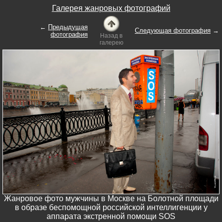
Галерея жанровых фотографий
←
Предыдущая
Следующая фотография
→
фотография
Назад в
галерею
Жанровое фото мужчины в Москве на Болотной площади
в образе беспомощной российской интеллигенции у
аппарата экстренной помощи SOS