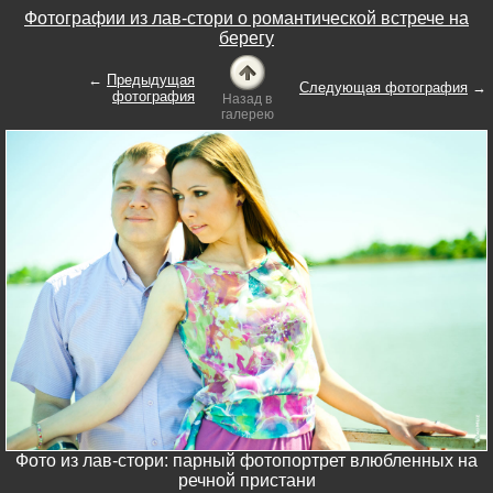
Фотографии из лав-стори о романтической встрече на
берегу
←
Предыдущая
Следующая фотография
→
фотография
Назад в
галерею
Фото из лав-стори: парный фотопортрет влюбленных на
речной пристани