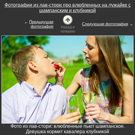
Фотографии из лав-стори про влюбленных на лужайке с
шампанским и клубникой
←
Предыдущая
Следующая фотография
→
фотография
Назад в
галерею
Фото из лав-стори: влюбленные пьют шампанское.
Девушка кормит кавалера клубникой