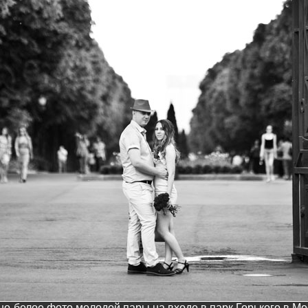
но-белое фото молодой пары на входе в парк Горького в Мо