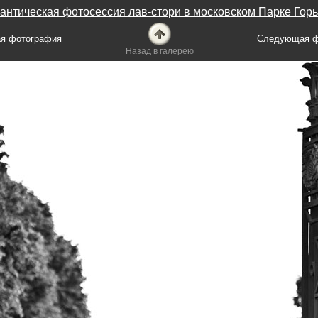
антическая фотосессия лав-стори в московском Парке Горь
я фотография
Следующая ф
Назад в галерею