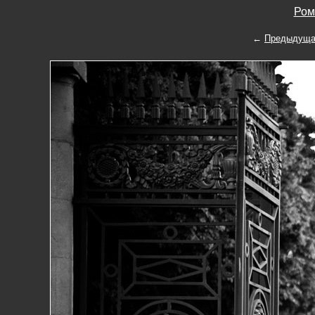
Ром
←
Предыдуща