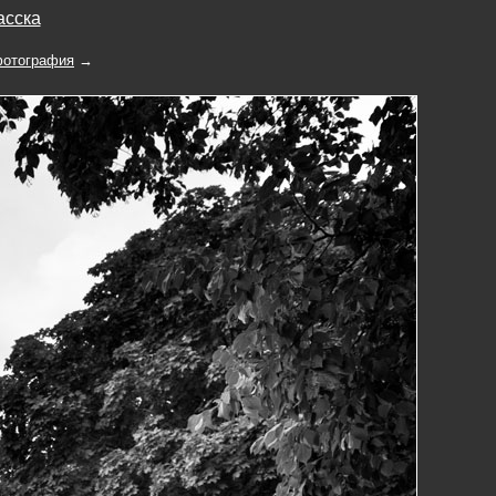
асска
отография
→