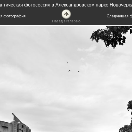
нтическая фотосессия в Александровском парке Новочерк
я фотография
Следующая ф
Назад в галерею