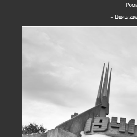
Рома
←
Предыдуща