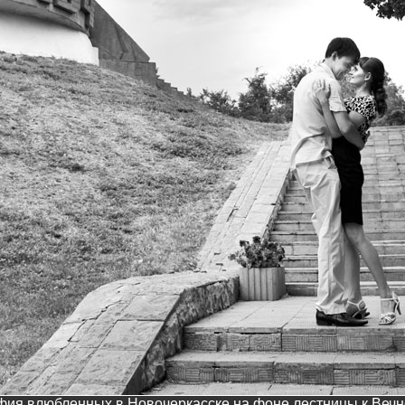
фия влюбленных в Новочеркасске на фоне лестницы к Вечн