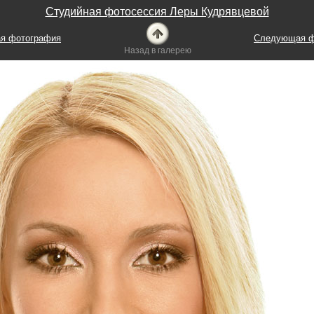
Студийная фотосессия Леры Кудрявцевой
я фотография
Следующая ф
Назад в галерею