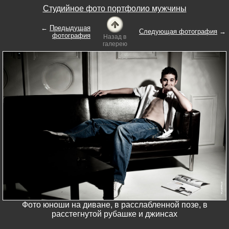
Студийное фото портфолио мужчины
←
Предыдущая
Следующая фотография
→
фотография
Назад в
галерею
Фото юноши на диване, в расслабленной позе, в
расстегнутой рубашке и джинсах