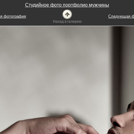
Студийное фото портфолио мужчины
я фотография
Следующая ф
Назад в галерею