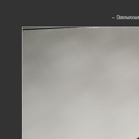
←
Предыдуща