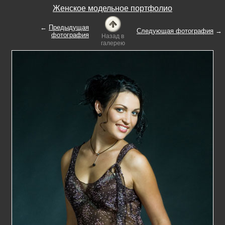
Женское модельное портфолио
←
Предыдущая
Следующая фотография
→
фотография
Назад в
галерею