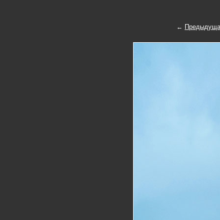
←
Предыдуща