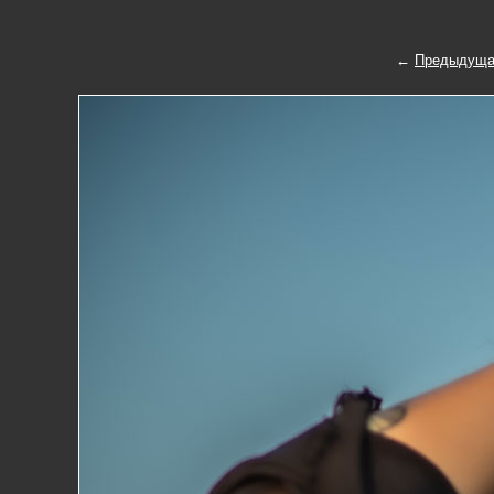
←
Предыдуща