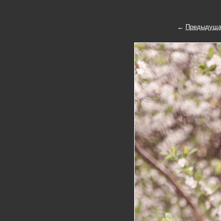
←
Предыдуща