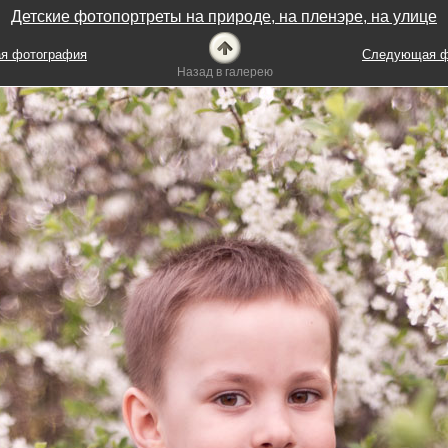
Детские фотопортреты на природе, на пленэре, на улице
я фотография
Следующая ф
Назад в галерею