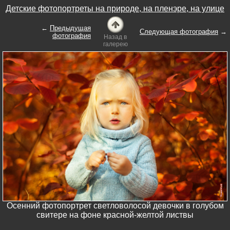
Детские фотопортреты на природе, на пленэре, на улице
←
Предыдущая
Следующая фотография
→
фотография
Назад в
галерею
Осенний фотопортрет светловолосой девочки в голубом
свитере на фоне красной-желтой листвы