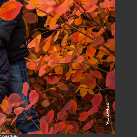
 скумпии