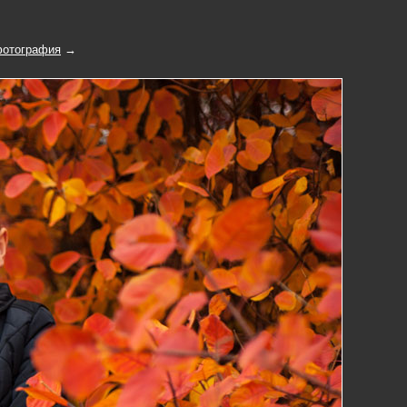
отография
→