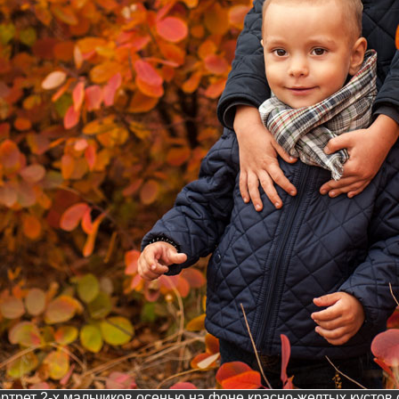
ртрет 2-х мальчиков осенью на фоне красно-желтых кустов