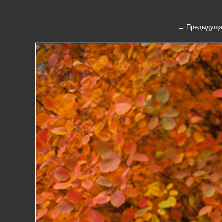
←
Предыдуща