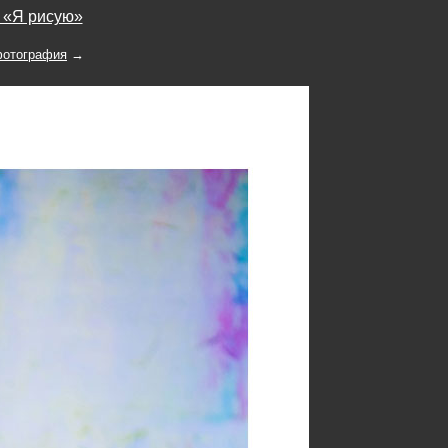
у «Я рисую»
отография
→