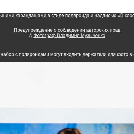
ольшими карандашами в стиле поляроида и надписью «В кор
Предупреждение о соблюдении авторских прав
©
Фотограф Владимир Музыченко
набор с поляроидами могут входить держатели для фото в