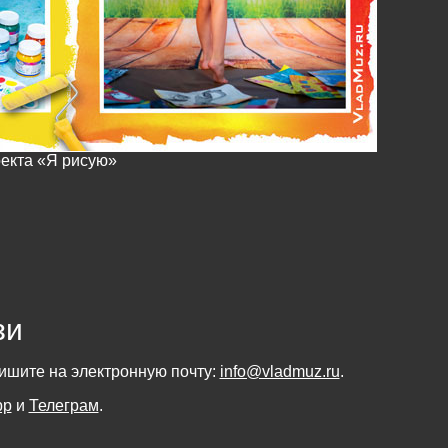
оекта «Я рисую»
зи
пишите на электронную почту:
info@vladmuz.ru
.
pp
и
Телеграм
.