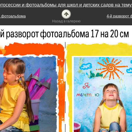
тосессии и фотоальбомы для школ и детских садов на тем
т фотоальбома
4-й разворот
Назад в галерею