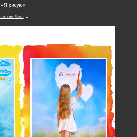
у «Я рисую»
 фотоальбома
→