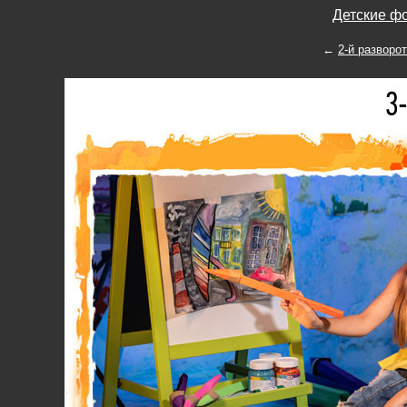
Детские фо
←
2-й разворо