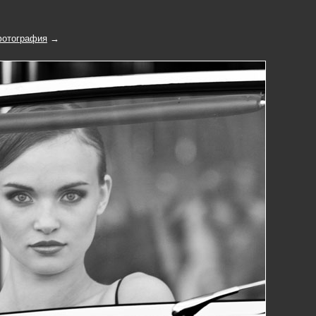
отография
→