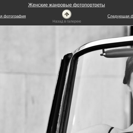
Женские жанровые фотопортреты
я фотография
Следующая ф
Назад в галерею