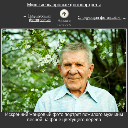
Мужские жанровые фотопортреты
←
Предыдущая
Следующая фотография
→
фотография
Назад в
галерею
Искренний жанровый фото портрет пожилого мужчины
весной на фоне цветущего дерева