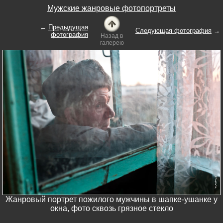
Мужские жанровые фотопортреты
←
Предыдущая
Следующая фотография
→
фотография
Назад в
галерею
Жанровый портрет пожилого мужчины в шапке-ушанке у
окна, фото сквозь грязное стекло