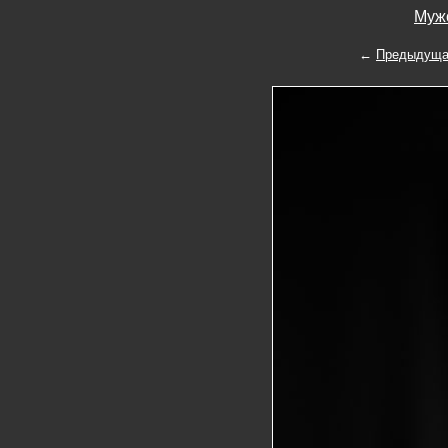
Мужс
←
Предыдуща