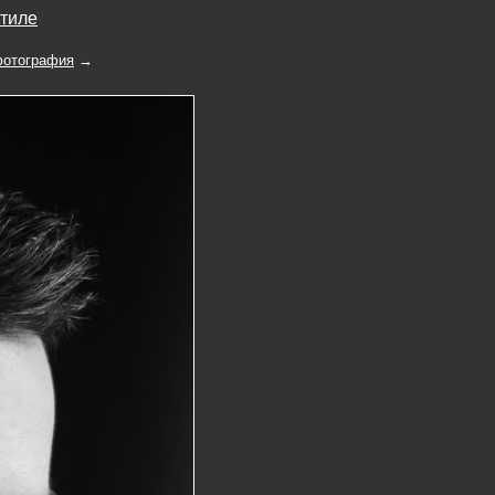
стиле
отография
→