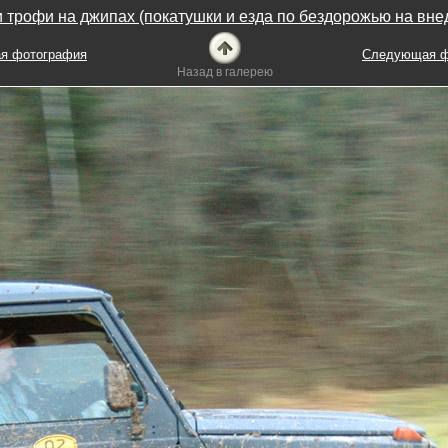
 трофи на джипах (покатушки и езда по бездорожью на вне
я фотография
Следующая ф
Назад в галерею