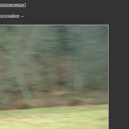
дорожниках)
отография
→