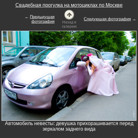
Свадебная прогулка на мотоциклах по Москве
←
Предыдущая
Следующая фотография
→
фотография
Назад в
галерею
Автомобиль невесты: девушка прихорашивается перед
зеркалом заднего вида