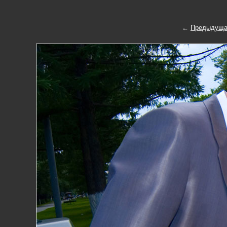
←
Предыдуща