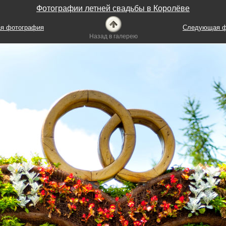
Фотографии летней свадьбы в Королёве
я фотография
Следующая ф
Назад в галерею