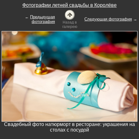
Фотографии летней свадьбы в Королёве
←
Предыдущая
Следующая фотография
→
фотография
Назад в
галерею
Свадебный фото натюрморт в ресторане: украшения на
столах с посудой