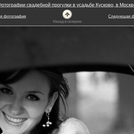
Фотографии свадебной прогулки в усадьбе Кусково, в Москв
я фотография
Следующая ф
Назад в галерею