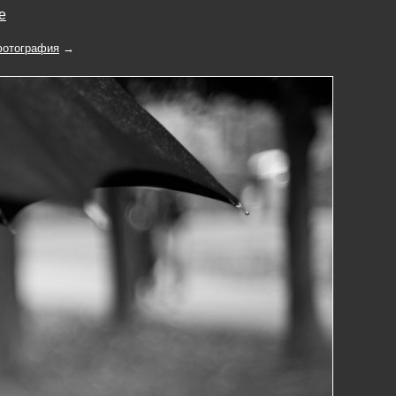
е
отография
→