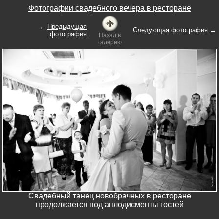
Фотографии свадебного вечера в ресторане
←
Предыдущая
Следующая фотография
→
фотография
Назад в
галерею
Свадебный танец новобрачных в ресторане
продолжается под аплодисменты гостей