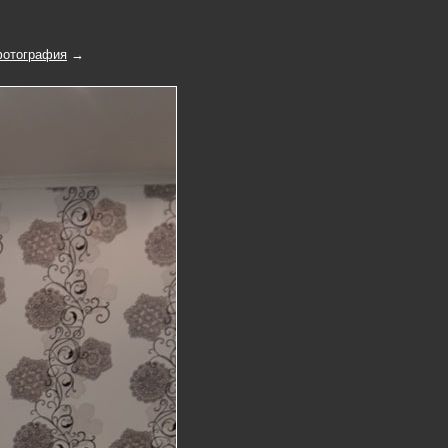
отография
→