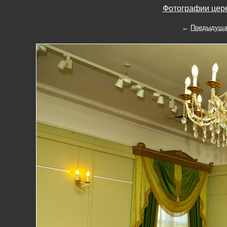
Фотографии цере
←
Предыдуща