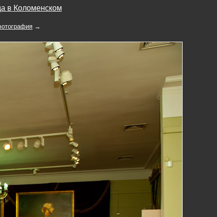
да в Коломенском
отография
→