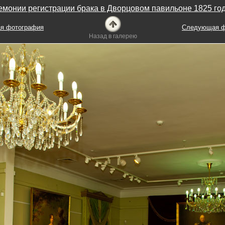
монии регистрации брака в Дворцовом павильоне 1825 го
я фотография
Следующая ф
Назад в галерею