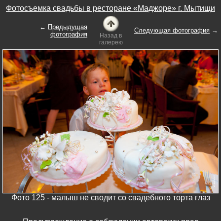
Фотосъемка свадьбы в ресторане «Маджоре» г. Мытищи
←
Предыдущая
Следующая фотография
→
фотография
Назад в
галерею
Фото 125 - малыш не сводит со свадебного торта глаз