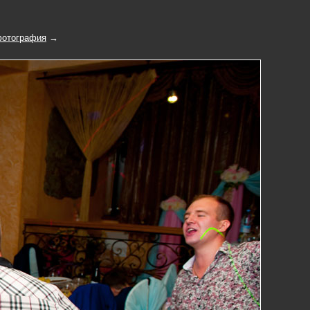
отография
→