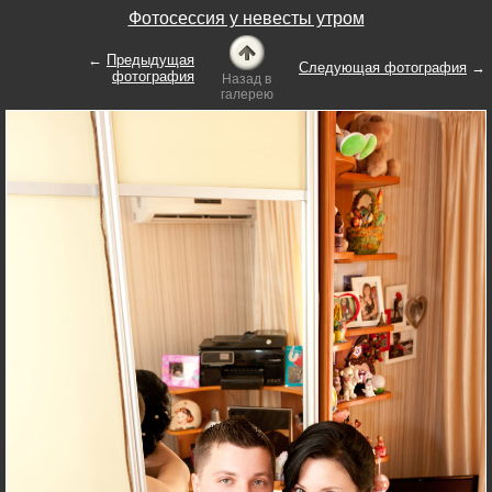
Фотосессия у невесты утром
←
Предыдущая
Следующая фотография
→
фотография
Назад в
галерею