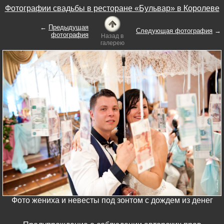
Фотографии свадьбы в ресторане «Бульвар» в Королеве
←
Предыдущая
Следующая фотография
→
фотография
Назад в
галерею
Фото жениха и невесты под зонтом с дождем из денег