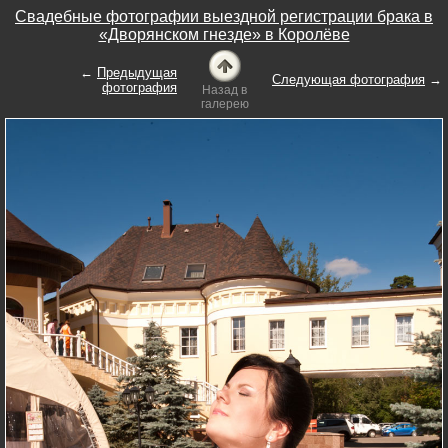
Свадебные фотографии выездной регистрации брака в
«Дворянском гнезде» в Королёве
←
Предыдущая
Следующая фотография
→
фотография
Назад в
галерею