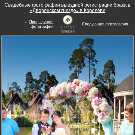
Свадебные фотографии выездной регистрации брака в
«Дворянском гнезде» в Королёве
←
Предыдущая
Следующая фотография
→
фотография
Назад в
галерею