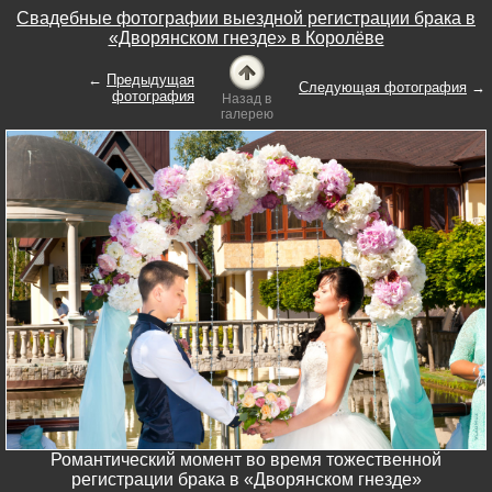
Свадебные фотографии выездной регистрации брака в
«Дворянском гнезде» в Королёве
←
Предыдущая
Следующая фотография
→
фотография
Назад в
галерею
Романтический момент во время тожественной
регистрации брака в «Дворянском гнезде»