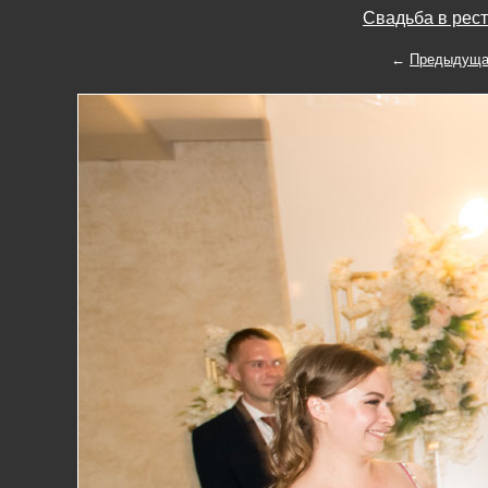
Свадьба в рест
←
Предыдуща