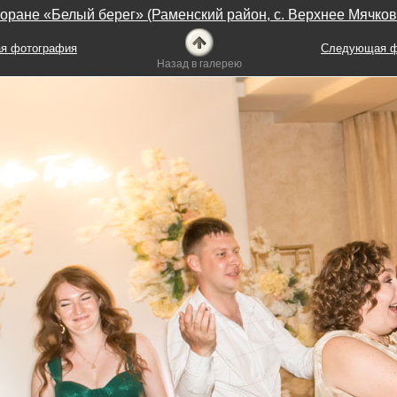
оране «Белый берег» (Раменский район, с. Верхнее Мячко
я фотография
Следующая ф
Назад в галерею