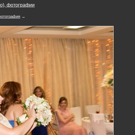
во), фотографии
отография
→