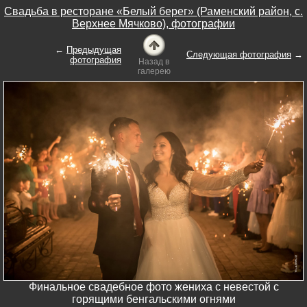
Свадьба в ресторане «Белый берег» (Раменский район, с.
Верхнее Мячково), фотографии
←
Предыдущая
Следующая фотография
→
фотография
Назад в
галерею
Финальное свадебное фото жениха с невестой с
горящими бенгальскими огнями