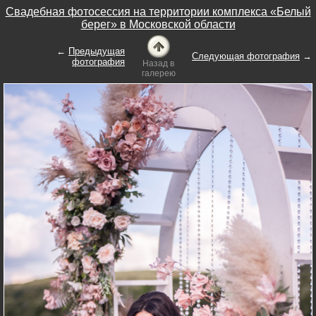
Свадебная фотосессия на территории комплекса «Белый
берег» в Московской области
←
Предыдущая
Следующая фотография
→
фотография
Назад в
галерею