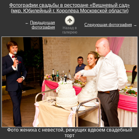
Фотографии свадьбы в ресторане «Вишневый сад»
(мкр. Юбилейный г. Королёва Московской области)
←
Предыдущая
Следующая фотография
→
фотография
Назад в
галерею
Фото жениха с невестой, режущих вдвоем свадебный
торт