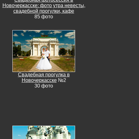
Новочеркасске: фото утра невесты,
свадебной прогулки, кафе
85 фото
Свадебная прогулка в
Новочеркасске
№2
30 фото