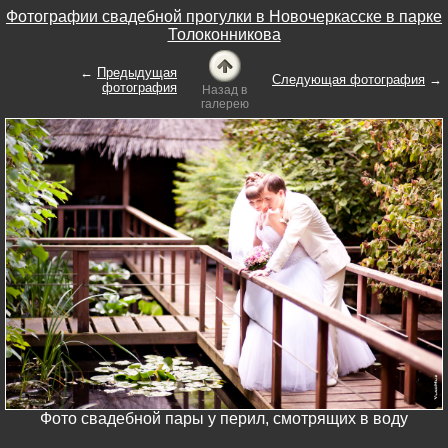
Фотографии свадебной прогулки в Новочеркасске в парке
Толоконникова
←
Предыдущая
Следующая фотография
→
фотография
Назад в
галерею
Фото свадебной пары у перил, смотрящих в воду