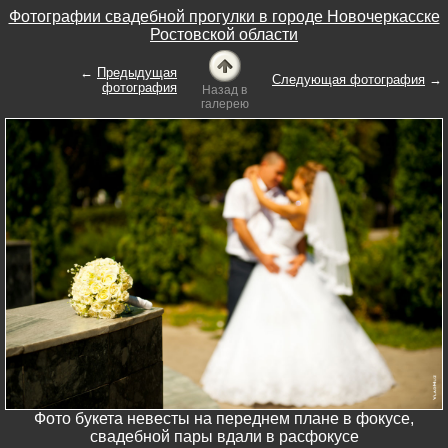
Фотографии свадебной прогулки в городе Новочеркасске
Ростовской области
←
Предыдущая
Следующая фотография
→
фотография
Назад в
галерею
Фото букета невесты на переднем плане в фокусе,
свадебной пары вдали в расфокусе