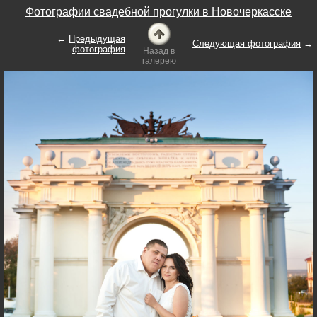
Фотографии свадебной прогулки в Новочеркасске
←
Предыдущая
Следующая фотография
→
фотография
Назад в
галерею